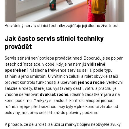
Pravidelný servis stínící techniky zajišťuje její dlouho životnost
Jak často servis stínicí techniky
provádět
Servis stínění není potřeba provádět hned. Doporučuje se po pár
letech od instalace, v době, kdy je na něm již
viditelné
opotřebení
. Následná frekvence servisu se liší podle typu
stínění a jeho umístění. U vnitřních žaluzií a rolet obvykle stačí
provést kontrolu funkčnosti a upevnění
jednou ročně
. Venkovní
žaluzie a rolety, které jsou vystaveny dešti, větru a prachu, je
vhodné servisovat
dvakrát ročně
, ideálně začátkem jara a na
konci podzimu. Markýzy si zaslouží kontrolu alespoň jednou
ročně, nejlépe před sezónou, aby byly v plné kondici zhruba od
poloviny jara, přes celé léto až do poloviny podzimu.
V případě, že se u rolet, žaluzií či markýz objeví neobvyklé zvuky,