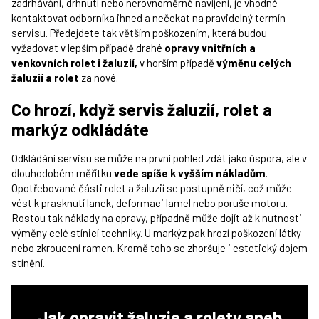
zadrhávání, drhnutí nebo nerovnoměrné navíjení, je vhodné
kontaktovat odborníka ihned a nečekat na pravidelný termín
servisu. Předejdete tak větším poškozením, která budou
vyžadovat v lepším případě drahé
opravy vnitřních a
venkovních rolet i žaluzií,
v horším případě
výměnu celých
žaluzií a rolet
za nové.
Co hrozí, když servis žaluzií, rolet a
markýz odkládáte
Odkládání servisu se může na první pohled zdát jako úspora, ale v
dlouhodobém měřítku
vede spíše k vyšším nákladům
.
Opotřebované části rolet a žaluzií se postupně ničí, což může
vést k prasknutí lanek, deformaci lamel nebo poruše motoru.
Rostou tak náklady na opravy, případně může dojít až k nutnosti
výměny celé stínicí techniky. U markýz pak hrozí poškození látky
nebo zkroucení ramen. Kromě toho se zhoršuje i estetický dojem
stínění.
Jak opravit žaluzie a rolety aneb