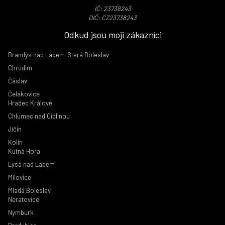
IČ: 23738243
DIČ: CZ23738243
Odkud jsou moji zákazníci
Brandýs nad Labem-Stará Boleslav
Chrudim
Čáslav
Čelákovice
Hradec Králové
Chlumec nad Cidlinou
Jičín
Kolín
Kutná Hora
Lysá nad Labem
Milovice
Mladá Boleslav
Neratovice
Nymburk