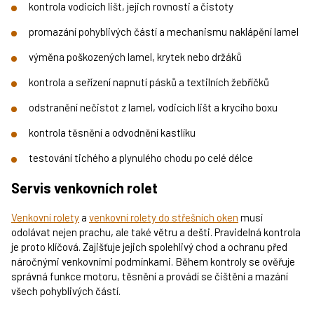
kontrola vodicích lišt, jejich rovnosti a čistoty
promazání pohyblivých částí a mechanismu naklápění lamel
výměna poškozených lamel, krytek nebo držáků
kontrola a seřízení napnutí pásků a textilních žebříčků
odstranění nečistot z lamel, vodicích lišt a krycího boxu
kontrola těsnění a odvodnění kastlíku
testování tichého a plynulého chodu po celé délce
Servis venkovních rolet
Venkovní rolety
a
venkovní rolety do střešních oken
musí
odolávat nejen prachu, ale také větru a dešti. Pravidelná kontrola
je proto klíčová. Zajišťuje jejich spolehlivý chod a ochranu před
náročnými venkovními podmínkami. Během kontroly se ověřuje
správná funkce motoru, těsnění a provádí se čištění a mazání
všech pohyblivých částí.