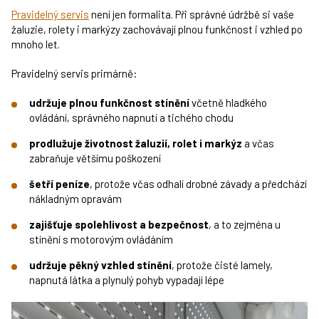
Pravidelný servis
není jen formalita. Při správné údržbě si vaše
žaluzie, rolety i markýzy zachovávají plnou funkčnost i vzhled po
mnoho let.
Pravidelný servis primárně:
udržuje plnou funkčnost stínění
včetně hladkého
ovládání, správného napnutí a tichého chodu
prodlužuje životnost žaluzií, rolet i markýz
a včas
zabraňuje většímu poškození
šetří peníze
, protože včas odhalí drobné závady a předchází
nákladným opravám
zajišťuje spolehlivost a bezpečnost
, a to zejména u
stínění s motorovým ovládáním
udržuje pěkný vzhled stínění
, protože čisté lamely,
napnutá látka a plynulý pohyb vypadají lépe