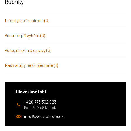
Rubriky
Lifestyle a inspirace (3)
Poradce při výběru (3)
Péče, údržba a opravy (3)
Rady a tipy než objednáte (1)
Hlavní kontakt
+420 773 302 023
Po - Pá: 7 až 17 hod.
info@zaluzionista.cz