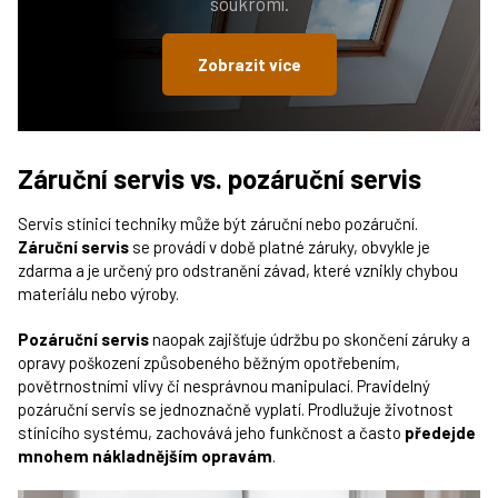
soukromí.
Zobrazit více
Záruční servis vs. pozáruční servis
Servis stínicí techniky může být záruční nebo pozáruční.
Záruční servis
se provádí v době platné záruky, obvykle je
zdarma a je určený pro odstranění závad, které vznikly chybou
materiálu nebo výroby.
Pozáruční servis
naopak zajišťuje údržbu po skončení záruky a
opravy poškození způsobeného běžným opotřebením,
povětrnostními vlivy či nesprávnou manipulací. Pravidelný
pozáruční servis se jednoznačně vyplatí. Prodlužuje životnost
stínicího systému, zachovává jeho funkčnost a často
předejde
mnohem nákladnějším opravám
.