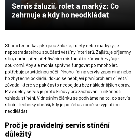
Servis žaluzií, rolet a markýz: Co
zahrnuje a kdy ho neodkládat
Stínicí technika, jako jsou žaluzie, rolety nebo markýzy, je
nepostradatelnou součástí většiny interiérů. Zajišťuje příjemný
stín, chrání před přehříváním místností a zároveň zvyšuje
soukromí. Aby ale mohla správně fungovat po mnoho let,
potřebuje pravidelnou péči. Mnoho lidí na servis zapomíná nebo
ho zbytečně odkládá, dokud se neobjeví první problém či větší
závada, které se pak často neobejdou bez nákladnějších oprav.
Pravidelný servis je proto klíčový pro zachování funkčnosti i
vzhledu stínění. V dnešním článku se podíváme na to, co servis
stínicí techniky obnáší, kdy je potřeba a proč se vyplatí ho
neodkládat.
Proč je pravidelný servis stínění
důležitý