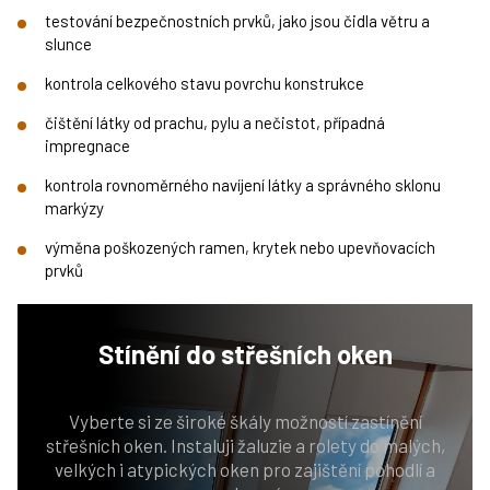
testování bezpečnostních prvků, jako jsou čidla větru a
slunce
kontrola celkového stavu povrchu konstrukce
čištění látky od prachu, pylu a nečistot, případná
impregnace
kontrola rovnoměrného navíjení látky a správného sklonu
markýzy
výměna poškozených ramen, krytek nebo upevňovacích
prvků
Stínění
do střešních oken
Vyberte si ze široké škály možností zastínění
střešních oken. Instaluji žaluzie a rolety do malých,
velkých i atypických oken pro zajištění pohodlí a