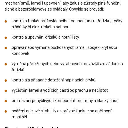
mechanismů, lamel i upevnění, aby žaluzie zůstaly plně funkční,
tiché a bezproblémově se ovládaly. Obvykle se provádí:
kontrola funkčnosti ovládacího mechanismu – řetízku, tyčky
a šňůrky či elektrického pohonu
kontrola upevnění držáků a horní lišty
oprava nebo výměna poškozených lamel, spojek, krytek či
koncovek
výměna přetržených nebo vytahaných provázků a ovládacích
řetízků
kontrola a případné dotažení napínacích prvků
vyčištění lamel a vodicích částí od prachu a nečistot
promazání pohyblivých komponent pro tichý a hladký chod
ověření celkové stability a správné funkce po opětovné
montáži