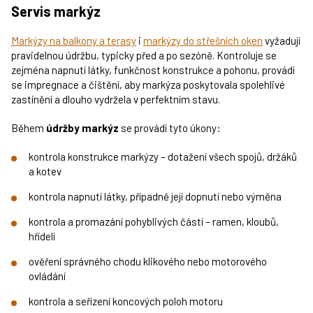
Servis markýz
Markýzy na balkony a terasy
i
markýzy do střešních oken
vyžadují
pravidelnou údržbu, typicky před a po sezóně. Kontroluje se
zejména napnutí látky, funkčnost konstrukce a pohonu, provádí
se impregnace a čištění, aby markýza poskytovala spolehlivé
zastínění a dlouho vydržela v perfektním stavu.
Během
údržby markýz
se provádí tyto úkony:
kontrola konstrukce markýzy – dotažení všech spojů, držáků
a kotev
kontrola napnutí látky, případně její dopnutí nebo výměna
kontrola a promazání pohyblivých částí – ramen, kloubů,
hřídelí
ověření správného chodu klikového nebo motorového
ovládání
kontrola a seřízení koncových poloh motoru