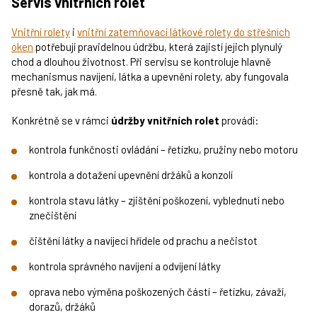
Servis vnitřních rolet
Vnitřní rolety
i
vnitřní zatemňovací látkové rolety do střešních
oken
potřebují pravidelnou údržbu, která zajistí jejich plynulý
chod a dlouhou životnost. Při servisu se kontroluje hlavně
mechanismus navíjení, látka a upevnění rolety, aby fungovala
přesně tak, jak má.
Konkrétně se v rámci
údržby vnitřních rolet
provádí:
kontrola funkčnosti ovládání – řetízku, pružiny nebo motoru
kontrola a dotažení upevnění držáků a konzolí
kontrola stavu látky – zjištění poškození, vyblednutí nebo
znečištění
čištění látky a navíjecí hřídele od prachu a nečistot
kontrola správného navíjení a odvíjení látky
oprava nebo výměna poškozených částí – řetízku, závaží,
dorazů, držáků