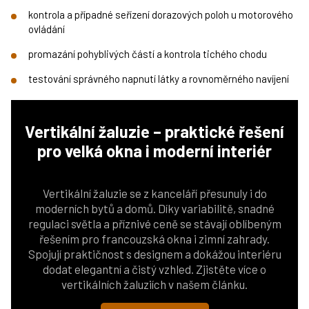
kontrola a případné seřízení dorazových poloh u motorového
ovládání
promazání pohyblivých částí a kontrola tichého chodu
testování správného napnutí látky a rovnoměrného navíjení
Vertikální žaluzie – praktické řešení
pro velká okna i moderní interiér
Vertikální žaluzie se z kanceláří přesunuly i do
moderních bytů a domů. Díky variabilitě, snadné
regulaci světla a příznivé ceně se stávají oblíbeným
řešením pro francouzská okna i zimní zahrady.
Spojují praktičnost s designem a dokážou interiéru
dodat elegantní a čistý vzhled. Zjistěte více o
vertikálních žaluziích v našem článku.