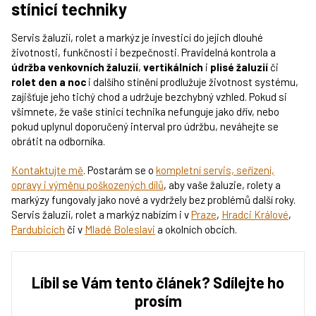
stínicí techniky
Servis žaluzií, rolet a markýz je investicí do jejich dlouhé
životnosti, funkčnosti i bezpečnosti. Pravidelná kontrola a
údržba venkovních žaluzií
,
vertikálních
i
plisé žaluzií
či
rolet den a noc
i dalšího stínění prodlužuje životnost systému,
zajišťuje jeho tichý chod a udržuje bezchybný vzhled. Pokud si
všimnete, že vaše stínicí technika nefunguje jako dřív, nebo
pokud uplynul doporučený interval pro údržbu, neváhejte se
obrátit na odborníka.
Kontaktujte mě
. Postarám se o
kompletní servis, seřízení,
opravy i výměnu poškozených dílů
, aby vaše žaluzie, rolety a
markýzy fungovaly jako nové a vydržely bez problémů další roky.
Servis žaluzií, rolet a markýz nabízím i v
Praze
,
Hradci Králové
,
Pardubicích
či v
Mladé Boleslavi
a okolních obcích.
Líbil se Vám tento článek? Sdílejte ho
prosím