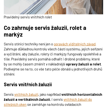
Pravidelný servis vnitřních rolet
Co zahrnuje servis žaluzií, rolet a
markýz
Servis stínicí techniky není jen o
opravách viditelných závad
.
Zahrnuje důkladnou kontrolu všech částí systému, jejich seřízení
a vyčištění, aby žaluzie, rolety či markýzy fungovaly spolehlivě a
tiše. Pravidelný servis pomáhá odhalit i drobné problémy, které
by se mohly časem změnit v nákladnější
opravy žaluzií a rolet
.
Podívejme se na to, co vše tato péče obnáší u jednotlivých druhů
stínění.
Servis vnitřních žaluzií
Servis
vnitřních žaluzií
, jako například
vnitřních horizontálních
žaluzií a vertikálních žaluzií
, i servis
vnitřních žaluzií do
střešních oken
se zaměřuje na kontrolu ovládacích