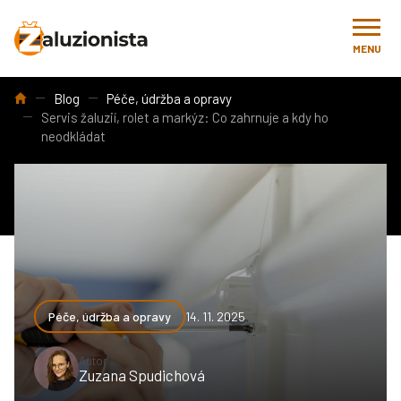
MENU
Úvod
Blog
Péče, údržba a opravy
Servis žaluzií, rolet a markýz: Co zahrnuje a kdy ho
neodkládat
Péče, údržba a opravy
14. 11. 2025
Autor
Zuzana Spudichová