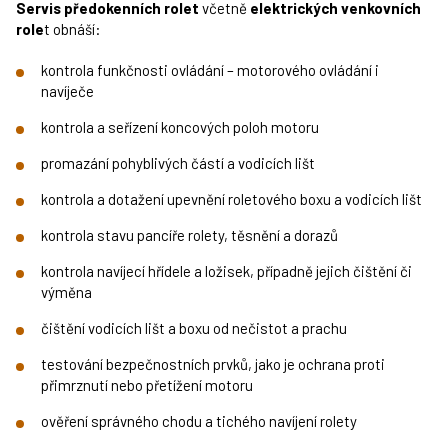
Servis předokenních rolet
včetně
elektrických venkovních
role
t obnáší:
kontrola funkčnosti ovládání – motorového ovládání i
navíječe
kontrola a seřízení koncových poloh motoru
promazání pohyblivých částí a vodicích lišt
kontrola a dotažení upevnění roletového boxu a vodicích lišt
kontrola stavu pancíře rolety, těsnění a dorazů
kontrola navíjecí hřídele a ložisek, případně jejich čištění či
výměna
čištění vodicích lišt a boxu od nečistot a prachu
testování bezpečnostních prvků, jako je ochrana proti
přimrznutí nebo přetížení motoru
ověření správného chodu a tichého navíjení rolety