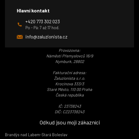
Hlavní kontakt
+420 773 302 023
Po - Pá: 7 až 17 hod.
info@zaluzionista.cz
Provozovna:
Náměstí Přemyslovců 16/9
Nymburk, 28802
Fakturační adresa:
Žaluzionista s.r.o.
Krocínova 333/3
Staré Město, 110 00 Praha
Česká republika
IČ: 23738243
DIČ: CZ23738243
Odkud jsou moji zákazníci
Brandýs nad Labem-Stará Boleslav