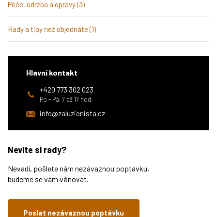
Péče, údržba a opravy (3)
Rady a tipy než objednáte (1)
Hlavní kontakt
+420 773 302 023
Po - Pá: 7 až 17 hod.
info@zaluzionista.cz
Nevíte si rady?
Nevadí, pošlete nám nezávaznou poptávku,
budeme se vám věnovat.
Poslat nezávaznou poptávku