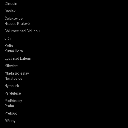
Chrudim
Čáslav
Čelákovice
Hradec Králové
Chlumec nad Cidlinou
Jičín
Kolín
Kutná Hora
Lysá nad Labem
Milovice
Mladá Boleslav
Neratovice
Nymburk
Pardubice
Poděbrady
Praha
Přelouč
Říčany