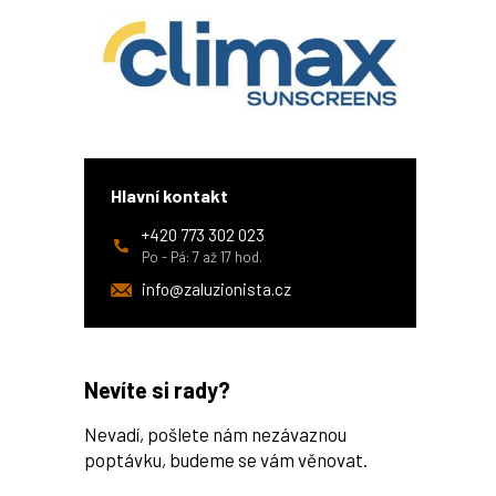
Hlavní kontakt
+420 773 302 023
Po - Pá: 7 až 17 hod.
info@zaluzionista.cz
Nevíte si rady?
Nevadí, pošlete nám nezávaznou
poptávku, budeme se vám věnovat.