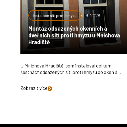
4. 6. 2026
Instalace sítí proti hmyzu
Montáž odsazených okenních a
dveřních sítí proti hmyzu u Mnichova
Hradiště
U Mnichova Hradiště jsem instaloval celkem
šestnáct odsazených sítí proti hmyzu do oken a…
Zobrazit více