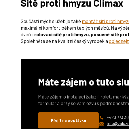
Sítě proti hmyzu Climax
Součástí mých služeb je také
montáž sítí proti hmyz
maximální komfort během teplých měsíců. Na výběr 
dveřní
rolovací sítě proti hmyzu
,
posuvné sítě pro
Spolehněte se na kvalitní český výrobek a
objednejt
Máte zájem o tuto sl
Máte zájem o instalaci žaluzií, rolet, marký
formulář a brzy se vám ozvu s podrobnostm
+420 773 30
Přejít na poptávku
info@zaluzi