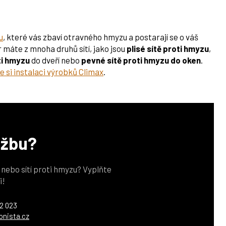
u
, které vás zbaví otravného hmyzu a postarají se o váš
máte z mnoha druhů sítí, jako jsou
plisé sítě proti hmyzu
,
ti hmyzu
do dveří nebo
pevné sítě proti hmyzu do oken
.
e si instalaci výrobků Climax
.
užbu?
z nebo sítí proti hmyzu? Vyplňte
i!
2 023
onista.cz