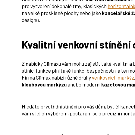
pro vytvoření dokonalé tmy, klasických
horizontálníc
na velké prosklené plochy nebo jako
kancelářské ž
designů.
Kvalitní venkovní stínění
Z nabídky Climaxu vám mohu zajistit také kvalitní a
stínicí funkce plní také funkci bezpečnostní a term
Firma Climax nabízí různé druhy
venkovních markýz
kloubovou markýzu
anebo moderní
kazetovou ma
Hledáte prvotřídní stínění pro váš dům, byt či kanc
vám s jejich výběrem, postarám se o precizní montáž 