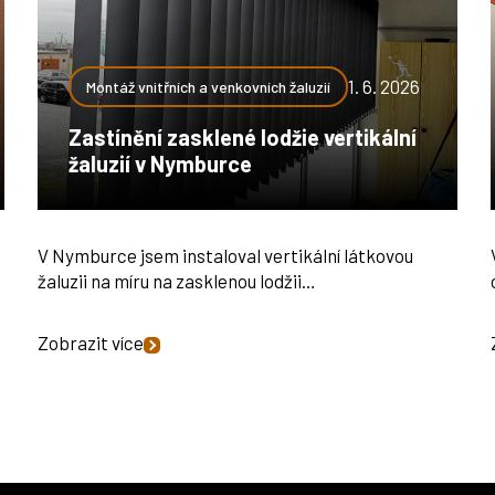
1. 6. 2026
Montáž vnitřních a venkovních žaluzií
Zastínění zasklené lodžie vertikální
žaluzií v Nymburce
V Nymburce jsem instaloval vertikální látkovou
žaluzii na míru na zasklenou lodžii…
Zobrazit více