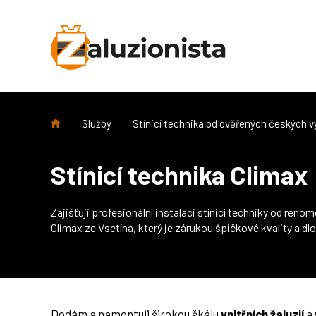
Úvod
Služby
Stínicí technika od ověřených českých 
Stínicí technika Climax
Zajišťuji profesionální instalaci stínicí techniky od re
Climax ze Vsetína, který je zárukou špičkové kvality a dl
Dodám a namontuji širokou škálu
vnitřních žaluzií
a