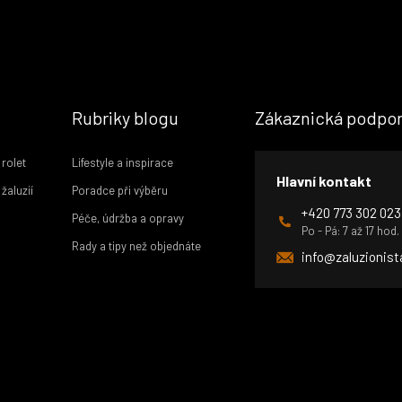
Rubriky blogu
Zákaznická podpo
 rolet
Lifestyle a inspirace
Hlavní kontakt
žaluzií
Poradce při výběru
+420 773 302 023
Péče, údržba a opravy
Po - Pá: 7 až 17 hod.
Rady a tipy než objednáte
info@zaluzionist