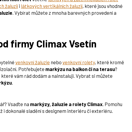
h žaluzií
i
látkových vertikálních žaluzií
, které jsou vhodné
aluzie
. Vybírat můžete z mnoha barevných provedení a
 od firmy Climax Vsetín
 bytelné
venkovní žaluzie
nebo
venkovní rolety
, které kromě
oizolační. Potřebujete
markýzu na balkon či na terasu
?
, které vám rád dodám a nainstaluji. Vybrat si můžete
rkýzu
.
elář? Vsaďte na
markýzy, žaluzie a rolety Climax
. Pomohu
i dokonalé sladění s designem interiéru či exteriéru.