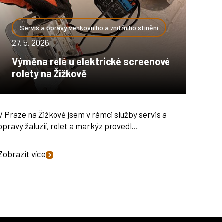
Servis a opravy venkovního a vnitřního stínění
27. 5. 2026
Výměna relé u elektrické screenové
rolety na Žižkově
V Praze na Žižkově jsem v rámci služby servis a
opravy žaluzií, rolet a markýz provedl…
Zobrazit více