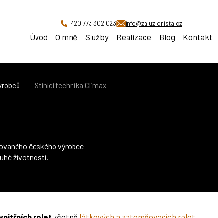
+420 773 302 023
info@zaluzionista.cz
Úvod
O mně
Služby
Realizace
Blog
Kontakt
výrobců
Stínící technika Climax
nomovaného českého výrobce
ouhé životnosti.
vnitřních rolet
včetně
látkových a zatemňovacích rolet