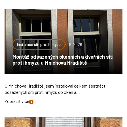
Instalace sítí proti hmyzu
4. 6. 2026
Montáž odsazených okenních a dveřních sítí
proti hmyzu u Mnichova Hradiště
U Mnichova Hradiště jsem instaloval celkem šestnáct
odsazených sítí proti hmyzu do oken a…
Zobrazit více