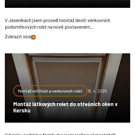
V Jeseníkách jsem provedl montáž devíti venkovních
podomítkových rolet na nově postaveném…
Zobrazit více
Montáž vnitřních a venkovních rolet
15. 4. 2026
Montáž látkových rolet do střešních oken v
Kersku
V Kersku nedaleko Nymburka jsem realizoval montáž tří