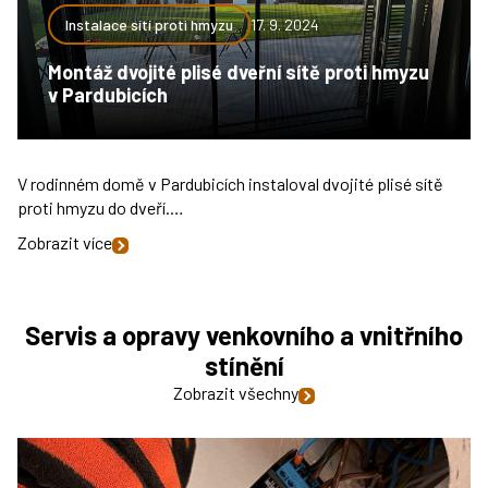
Instalace sítí proti hmyzu
17. 9. 2024
Montáž dvojité plisé dveřní sítě proti hmyzu
v Pardubicích
V rodinném domě v Pardubicích instaloval dvojité plisé sítě
proti hmyzu do dveří.…
Zobrazit více
Servis a opravy venkovního a vnitřního
stínění
Zobrazit všechny