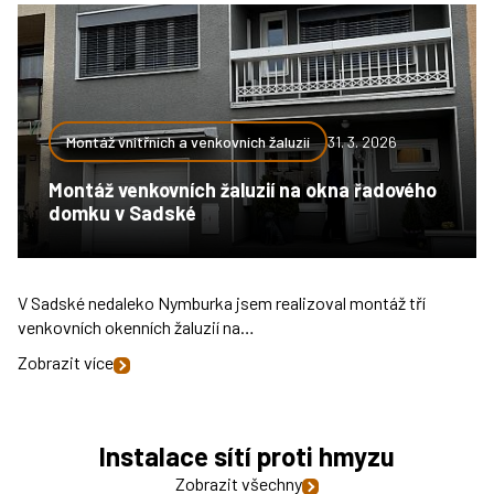
Montáž vnitřních a venkovních žaluzií
31. 3. 2026
Montáž venkovních žaluzií na okna řadového
domku v Sadské
V Sadské nedaleko Nymburka jsem realizoval montáž tří
venkovních okenních žaluzií na…
Zobrazit více
Instalace sítí proti hmyzu
Zobrazit všechny