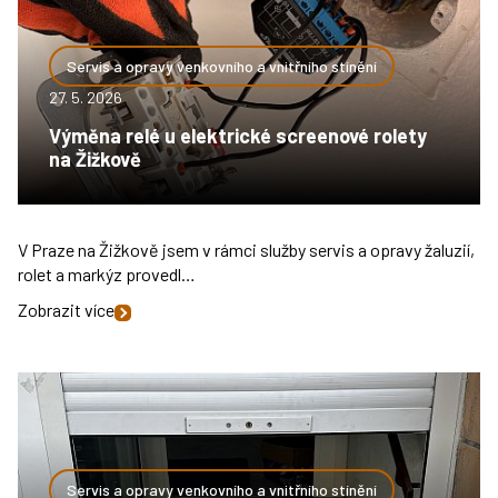
Servis a opravy venkovního a vnitřního stínění
27. 5. 2026
Výměna relé u elektrické screenové rolety
na Žižkově
V Praze na Žižkově jsem v rámci služby servis a opravy žaluzií,
rolet a markýz provedl…
Zobrazit více
Servis a opravy venkovního a vnitřního stínění