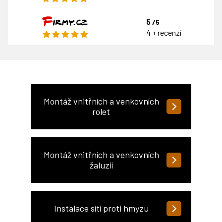
5
/5
4 + recenzí
Montáž vnitřních a venkovních
rolet
Montáž vnitřních a venkovních
žaluzií
Instalace sítí proti hmyzu