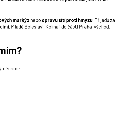
ových markýz
nebo
opravu sítí proti hmyzu
. Přijedu za
mi, Mladé Boleslavi, Kolína i do části Praha-východ.
umím?
 výměnami: