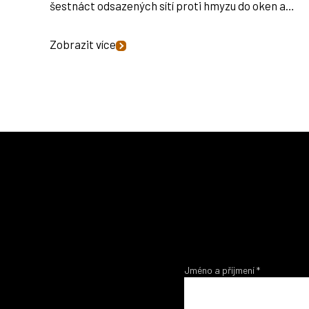
šestnáct odsazených sítí proti hmyzu do oken a…
Zobrazit více
Jméno a příjmení
*