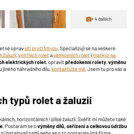
+ 4 dalších
etně oprav
sítí proti hmyzu
. Specializuji se na veškeré
 žaluzií
,
vnitřních rolet
a
venkovních rolet
i
markýz na
ch elektrických rolet
, opravit
předokenní rolety
,
výměnu
 jiného náhradního dílu,
kontaktujte mě
. Jsem tu pro vás a
 typů rolet a žaluzií
kálních, horizontálních i plisé žaluzií. Svěřit mi můžete také
ie
. Postarám se o
výměny dílů, seřízení a celkovou údržbu
e si instalovali sami nebo se o to postarala jiná firma.