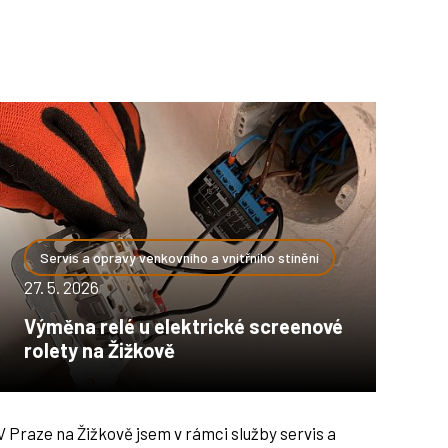
Servis a opravy venkovního a vnitřního stínění
27. 5. 2026
Výměna relé u elektrické screenové
rolety na Žižkově
V Praze na Žižkově jsem v rámci služby servis a