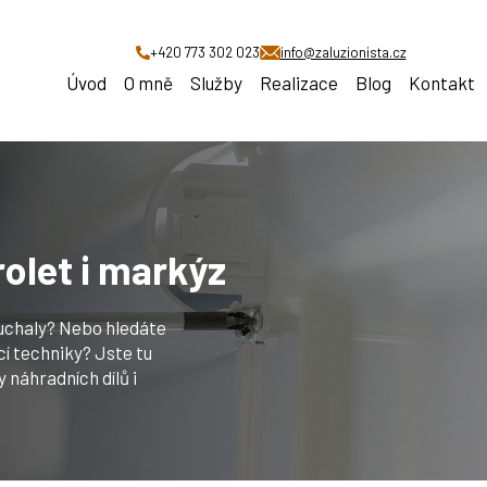
+420 773 302 023
info@zaluzionista.cz
Úvod
O mně
Služby
Realizace
Blog
Kontakt
 rolet i markýz
ouchaly? Nebo hledáte
cí techniky? Jste tu
náhradních dílů i