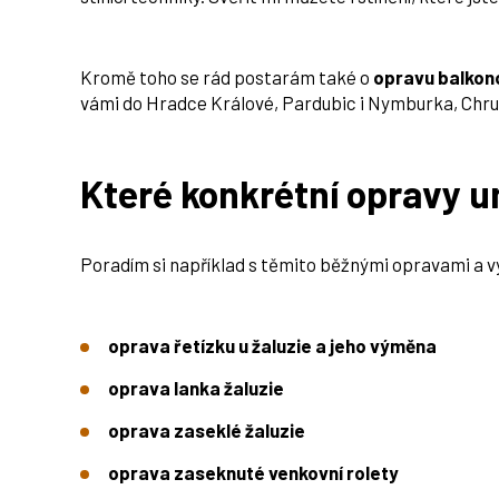
Kromě toho se rád postarám také o
opravu balkon
vámi do Hradce Králové, Pardubic i Nymburka, Chrudi
Které konkrétní opravy 
Poradím si například s těmito běžnými opravami a
oprava řetízku u žaluzie a jeho výměna
oprava lanka žaluzie
oprava zaseklé žaluzie
oprava zaseknuté venkovní rolety