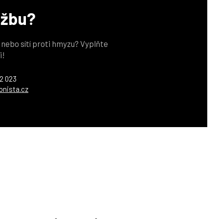
užbu?
z nebo sítí proti hmyzu? Vyplňte
i!
2 023
onista.cz