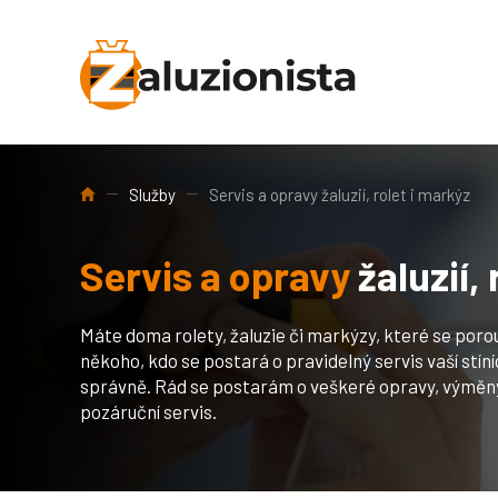
Úvod
Služby
Servis a opravy žaluzií, rolet i markýz
Servis a opravy
žaluzií,
Máte doma rolety, žaluzie či markýzy, které se por
někoho, kdo se postará o pravidelný servis vaší stíní
správně. Rád se postarám o veškeré opravy, výměny 
pozáruční servis.