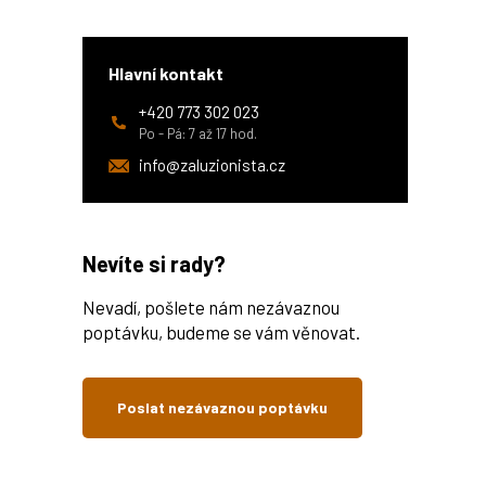
Hlavní kontakt
+420 773 302 023
Po - Pá: 7 až 17 hod.
info@zaluzionista.cz
Nevíte si rady?
Nevadí, pošlete nám nezávaznou
poptávku, budeme se vám věnovat.
Poslat nezávaznou poptávku