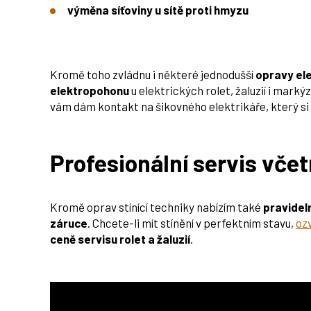
výměna síťoviny u sítě proti hmyzu
Kromě toho zvládnu i některé jednodušší
opravy el
elektropohonu
u elektrických rolet, žaluzií i marký
vám dám kontakt na šikovného elektrikáře, který si
Profesionální servis vče
Kromě oprav stínící techniky nabízím také
pravideln
záruce
. Chcete-li mít stínění v perfektním stavu,
oz
ceně servisu rolet a žaluzií
.