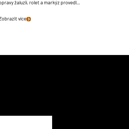
opravy žaluzií, rolet a markýz provedl…
Zobrazit více