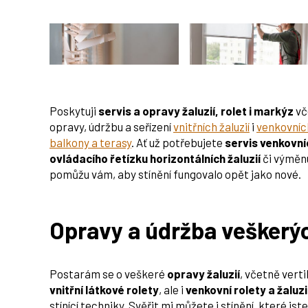
Poskytuji
servis a opravy žaluzií, rolet i markýz
vč
opravy, údržbu a seřízení
vnitřních žaluzií
i
venkovních
balkony a terasy
. Ať už potřebujete
servis venkovní
ovládacího řetízku horizontálních žaluzií
či výměnu
pomůžu vám, aby stínění fungovalo opět jako nové.
Opravy a údržba veškerých
Postarám se o veškeré
opravy žaluzií
, včetně verti
vnitřní látkové rolety
, ale i
venkovní rolety a žaluz
stínící techniky. Svěřit mi můžete i stínění, které jst