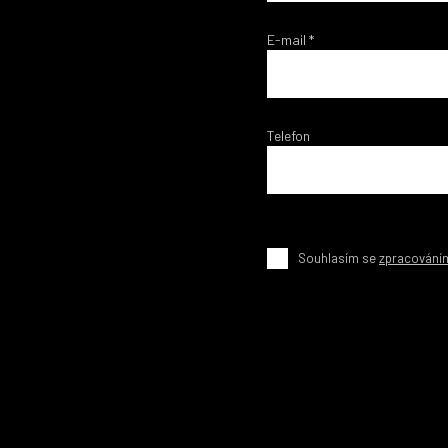
E-mail
*
Telefon
Souhlasím se
zpracování