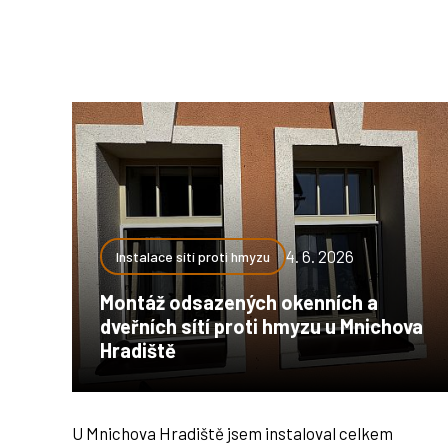
4. 6. 2026
Instalace sítí proti hmyzu
Montáž odsazených okenních a
dveřních sítí proti hmyzu u Mnichova
Hradiště
U Mnichova Hradiště jsem instaloval celkem