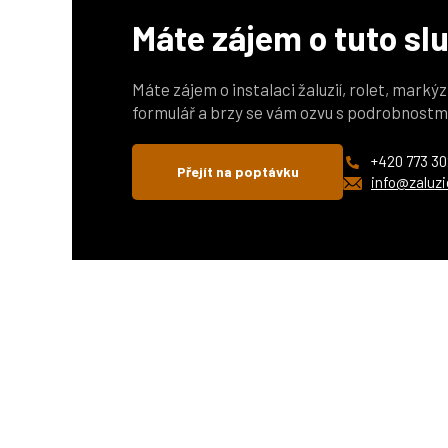
Máte zájem o tuto sl
Máte zájem o instalaci žaluzií, rolet, marký
formulář a brzy se vám ozvu s podrobnostm
+420 773 30
Přejít na poptávku
info@zaluzi