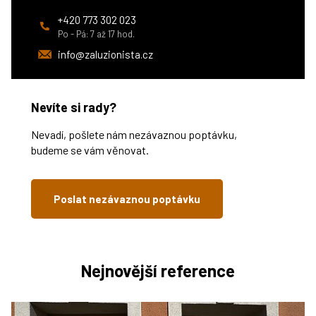
+420 773 302 023
Po - Pá: 7 až 17 hod.
info@zaluzionista.cz
Nevíte si rady?
Nevadí, pošlete nám nezávaznou poptávku,
budeme se vám věnovat.
Poslat nezávaznou poptávku
Nejnovější reference