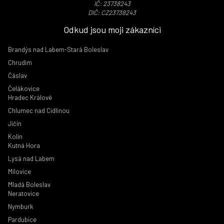
IČ: 23738243
DIČ: CZ23738243
Odkud jsou moji zákazníci
Brandýs nad Labem-Stará Boleslav
Chrudim
Čáslav
Čelákovice
Hradec Králové
Chlumec nad Cidlinou
Jičín
Kolín
Kutná Hora
Lysá nad Labem
Milovice
Mladá Boleslav
Neratovice
Nymburk
Pardubice