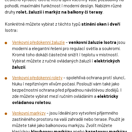
pohodlí, maximální funkčnost i moderní design. Nabízím různé
druhy
rolet, žaluzií i markýz na balkony či terasy
.
Konkrétně můžete vybírat z těchto typů
stínění oken i dveří
Isotra:
Venkovní předokenní žaluzie
–
venkovní žaluzie Isotra
jsou
moderní a elegantní řešení pro regulaci světla a soukromí.
Kromě toho dokáží částečně snížit i teplotu v místnosti.
Vybírat můžete z ručně ovládaných žaluzií i
elektrických
žaluzií
.
Venkovní předokenní rolety
– spolehlivá ochrana proti slunci,
hluku i nepříznivým vlivům počasí. Poslouží vám také jako
bezpečnostní ochrana před případnou návštěvou zlodějů. I
zde můžete vybírat mezi ručním ovládáním a
elektricky
ovládanou roletou
.
Venkovní markýzy
– jsou ideální pro vytvoření příjemného
zastíněného prostoru na vaší zahradě nebo terase. Použít je
můžete také jako balkonovou markýzu. Zvolit můžete
klasickou
kloubovou markýzu
anebo
kazetovou markýzu