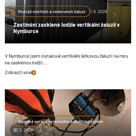
Montáž vnitřních a venkovních žaluzií
1. 6. 2026
Zastínění zasklené lodžie vertikální žaluzií v
Nymburce
V Nymburce jsem instaloval vertikální látkovou žaluzii na míru
na zasklenou lodžii…
Zobrazit více
Servis a opravy venkovního a vnitřního stínění
27. 5. 2026