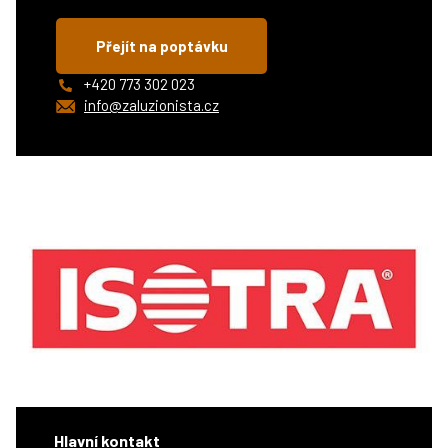
Přejít na poptávku
+420 773 302 023
info@zaluzionista.cz
Hlavní kontakt