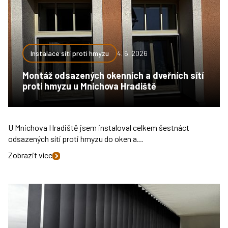
Instalace sítí proti hmyzu
4. 6. 2026
Montáž odsazených okenních a dveřních sítí
proti hmyzu u Mnichova Hradiště
U Mnichova Hradiště jsem instaloval celkem šestnáct
odsazených sítí proti hmyzu do oken a…
Zobrazit více