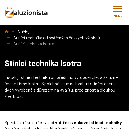
MENU
Úvod
Služby
Stínicí technika od ověřených českých výrobců
Stínící technika Isotra
Stínicí technika Isotra
Instaluji stínicí techniku od předního výrobce rolet a žaluzií –
české firmy Isotra. Spolehněte se na kvalitní stínění oken a
dveří vyrobené s důrazem na kvalitu, preciznost a dlouhou
životnost.
Specializuji se na instalaci
vnitřní i venkovní stínicí techniky
českého výrobce Isotra, která splní všechny vaše požadavky na