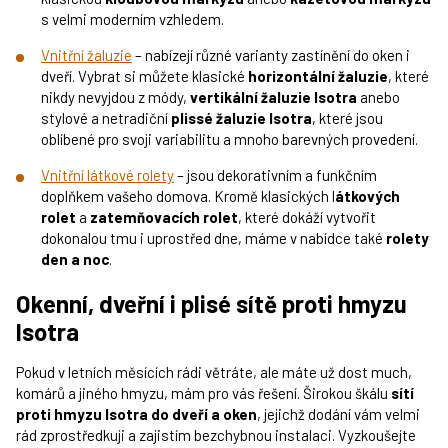
s velmi moderním vzhledem.
Vnitřní žaluzie
– nabízejí různé varianty zastínění do oken i
dveří. Vybrat si můžete klasické
horizontální žaluzie
, které
nikdy nevyjdou z módy,
vertikální žaluzie Isotra
anebo
stylové a netradiční
plissé žaluzie Isotra
, které jsou
oblíbené pro svoji variabilitu a mnoho barevných provedení.
Vnitřní látkové rolety
– jsou dekorativním a funkčním
doplňkem vašeho domova. Kromě klasických l
átkových
rolet
a
zatemňovacích rolet
, které dokáží vytvořit
dokonalou tmu i uprostřed dne, máme v nabídce také
rolety
den a noc
.
Okenní, dveřní i plisé sítě proti hmyzu
Isotra
Pokud v letních měsících rádi větráte, ale máte už dost much,
komárů a jiného hmyzu, mám pro vás řešení. Širokou škálu
sítí
proti hmyzu Isotra do dveří a oken
, jejichž dodání vám velmi
rád zprostředkuji a zajistím bezchybnou instalaci. Vyzkoušejte