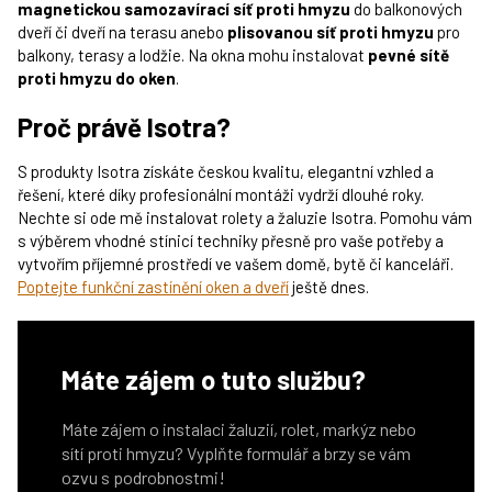
magnetickou samozavírací síť proti hmyzu
do balkonových
dveří či dveří na terasu anebo
plisovanou síť proti hmyzu
pro
balkony, terasy a lodžie. Na okna mohu instalovat
pevné sítě
proti hmyzu do oken
.
Proč právě Isotra?
S produkty Isotra získáte českou kvalitu, elegantní vzhled a
řešení, které díky profesionální montáži vydrží dlouhé roky.
Nechte si ode mě instalovat rolety a žaluzie Isotra. Pomohu vám
s výběrem vhodné stínicí techniky přesně pro vaše potřeby a
vytvořím příjemné prostředí ve vašem domě, bytě či kanceláři.
Poptejte funkční zastínění oken a dveří
ještě dnes.
Máte zájem o tuto službu?
Máte zájem o instalaci žaluzií, rolet, markýz nebo
sítí proti hmyzu? Vyplňte formulář a brzy se vám
ozvu s podrobnostmi!