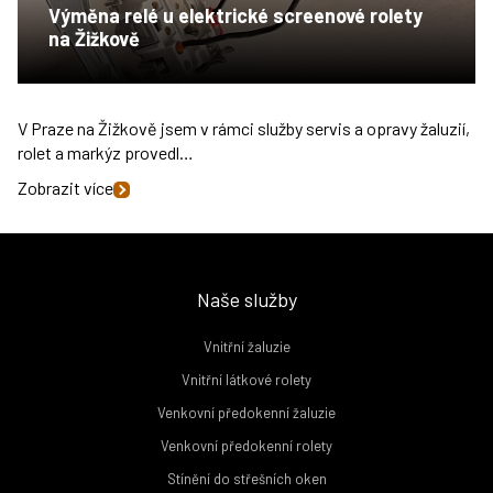
Výměna relé u elektrické screenové rolety
na Žižkově
V Praze na Žižkově jsem v rámci služby servis a opravy žaluzií,
rolet a markýz provedl…
Zobrazit více
Naše služby
Vnitřní žaluzie
Vnitřní látkové rolety
Venkovní předokenní žaluzie
Venkovní předokenní rolety
Stínění do střešních oken