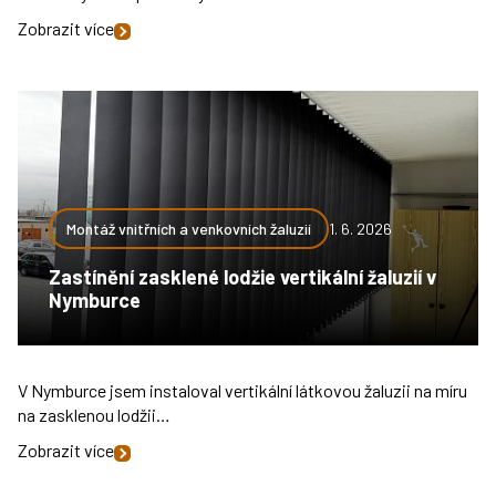
Zobrazit více
Montáž vnitřních a venkovních žaluzií
1. 6. 2026
Zastínění zasklené lodžie vertikální žaluzií v
Nymburce
V Nymburce jsem instaloval vertikální látkovou žaluzii na míru
na zasklenou lodžii…
Zobrazit více