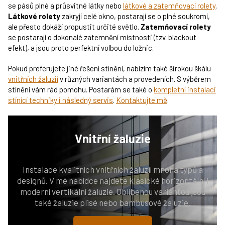
se pásů plné a průsvitné látky nebo
látkové a zatemňovací rolety
.
Látkové rolety
zakryjí celé okno, postarají se o plné soukromí,
ale přesto dokáží propustit určité světlo.
Zatemňovací rolety
se postarají o dokonalé zatemnění místnosti (tzv. blackout
efekt), a jsou proto perfektní volbou do ložnic.
Pokud preferujete jiné řešení stínění, nabízím také širokou škálu
vnitřních žaluzií
v různých variantách a provedeních. S výběrem
stínění vám rád pomohu. Postarám se také o
kompletní instalaci
stínící techniky i následný servis
.
Kontaktujte mě
.
Vnitřní
žaluzie
Instalace kvalitních vnitřních žaluzií mnoha typů a
designů. V mé nabídce najdete klasické horizontální i
moderní vertikální žaluzie. Oblíbenou variantou jsou
také žaluzie plisé nebo bambusové žaluzie.