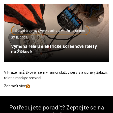
Servis a opravy venkovního a vnitřního stínění
27. 5. 2026
Výměna relé u elektrické screenové rolety
na Žižkově
V Praze na Žižkově jsem v rámci služby servis a opravy žaluzií,
rolet a markýz provedl…
Zobrazit více
Potřebujete poradit? Zeptejte se na