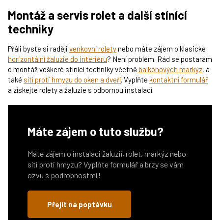
Montáž a servis rolet a další stínící
techniky
Přáli byste si raději
venkovní rolety
nebo máte zájem o klasické
horizontální žaluzie do interiéru
? Není problém. Rád se postarám
o montáž veškeré stínící techniky včetně
balkonových markýz
, a
také
sítí proti hmyzu do oken a dveří
. Vyplňte
kontaktní formulář
a získejte rolety a žaluzie s odbornou instalací.
Máte zájem o tuto službu?
Máte zájem o instalaci žaluzií, rolet, markýz nebo
sítí proti hmyzu? Vyplňte formulář a brzy se vám
ozvu s podrobnostmi!
Přejít na poptávku