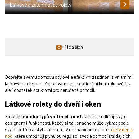
Látkové a zatemňovací rolety
+ 11 dalších
Dopřejte svému domovu stylové a efektivní zastínění s vnitřními
látkovými roletami. Zajistí vám nejen optimální kontrolu světla,
ale i dostatek soukromí pro nerušené pohodlí.
Látkové rolety do dveří i oken
Existuje
mnoho typů vnitřních rolet
, které se odlišují svým
designem i funkčností, každý si tak snadno může vybrat podle
svých potřeb a stylu interiéru. V mé nabídce najdete
rolety den a
noc
, které umožňují plynulou regulaci světla pomocí střídajících