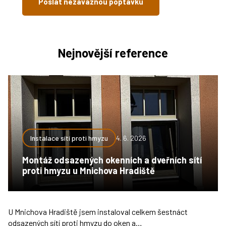
Poslat nezávaznou poptávku
Nejnovější reference
Instalace sítí proti hmyzu
4. 6. 2026
Montáž odsazených okenních a dveřních sítí
proti hmyzu u Mnichova Hradiště
U Mnichova Hradiště jsem instaloval celkem šestnáct
odsazených sítí proti hmyzu do oken a…