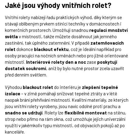
Jaké jsou výhody vnitřních rolet?
Vnitřní rolety nabízejí řadu praktických výhod, díky kterým se
stávají oblíbeným prvkem stínicí techniky v domácnostech i
komerčních prostorech. Umožňují snadnou
regulaci množství
světla
v místnosti, takže můžete dosáhnout jak jemného
zastínění, tak úplného zatemnění. V případě
zatemňovacích
rolet
dokonce
blackout efektu
, což je ideální například pro
osoby pracující na nočních směnách nebo pro jižně orientované
místnosti.
Interiérové rolety den a noc
zase
poskytují
dostatek soukromí
, aniž by bylo nutné prostor zcela uzavřít
před denním světlem.
Výhodou
blackout rolet
do interiéru je
zlepšení tepelné
izolace
– v zimě pomáhají snižovat tepelné ztráty a v létě
naopak brání přehřívání místností. Kvalitní materiály, ze kterých
jsou vnitřní rolety vyrobeny, jsou navíc odolné proti prachu a
snadno se udržují
. Rolety lze
flexibilně montovat
na stěnu,
strop nebo přímo na rám okna, což umožňuje jejich univerzální
využití v jakémkoliv typu místnosti, od obývacích pokojů až po
kanceláře.