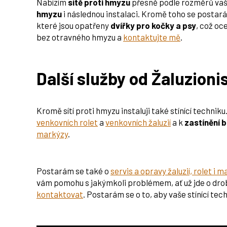
Nabízím
sítě proti hmyzu
přesně podle rozměrů vaš
hmyzu
i následnou instalaci. Kromě toho se postará
které jsou opatřeny
dvířky pro kočky a psy
, což oc
bez otravného hmyzu a
kontaktujte mě
.
Další služby od Žaluzioni
Kromě sítí proti hmyzu instaluji také stínící technik
venkovních rolet
a
venkovních žaluzií
a k
zastínění b
markýzy
.
Postarám se také o
servis a opravy žaluzií, rolet i 
vám pomohu s jakýmkoli problémem, ať už jde o dr
kontaktovat
. Postarám se o to, aby vaše stínící te