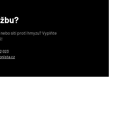
užbu?
z nebo sítí proti hmyzu? Vyplňte
i!
2 023
onista.cz