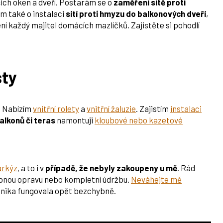
ich oken a dveří. Postarám se o
zaměření sítě proti
m také o instalaci
sítí proti hmyzu do balkonových dveří
,
ení každý majitel domácích mazlíčků. Zajistěte si pohodlí
sty
u. Nabízím
vnitřní rolety
a
vnitřní žaluzie
. Zajistím
instalaci
alkonů či teras
namontuji
kloubové nebo kazetové
markýz
, a to i v
případě, že nebyly zakoupeny u mě
. Rád
obnou opravu nebo kompletní údržbu.
Neváhejte mě
chnika fungovala opět bezchybně.