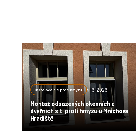
4. 6. 2026
Instalace sítí proti hmyzu
Montáž odsazených okenních a
dveřních sítí proti hmyzu u Mnichova
Hradiště