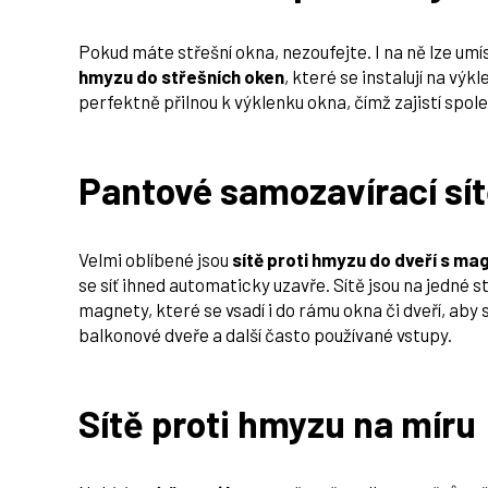
Pokud máte střešní okna, nezoufejte. I na ně lze umís
hmyzu do střešních oken
, které se instalují na výk
perfektně přilnou k výklenku okna, čímž zajistí spol
Pantové samozavírací sít
Velmi oblíbené jsou
sítě proti hmyzu do dveří s ma
se síť ihned automaticky uzavře. Sítě jsou na jedné
magnety, které se vsadí i do rámu okna či dveří, aby 
balkonové dveře a další často používané vstupy.
Sítě proti hmyzu na míru