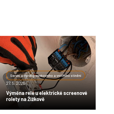
Servis a opravy venkovního a vnitřního stínění
27. 5. 2026
Výměna relé u elektrické screenové
rolety na Žižkově