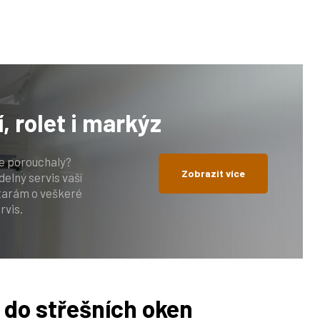
í, rolet i markýz
se porouchaly?
Zobrazit více
elný servis vaší
starám o veškeré
rvis.
 do střešních oken