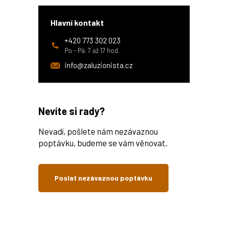
Hlavní kontakt
+420 773 302 023
Po - Pá: 7 až 17 hod.
info@zaluzionista.cz
Nevíte si rady?
Nevadí, pošlete nám nezávaznou
poptávku, budeme se vám věnovat.
Poslat nezávaznou poptávku