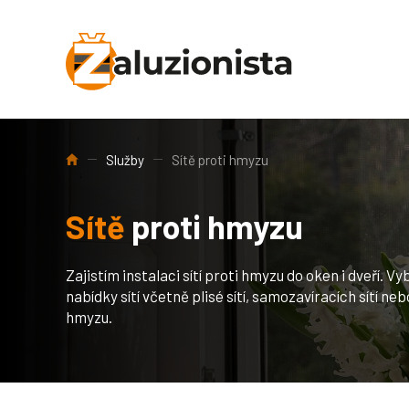
Úvod
Služby
Sítě proti hmyzu
Sítě
proti hmyzu
Zajistím instalaci sítí proti hmyzu do oken i dveří. V
nabídky sítí včetně plisé sítí, samozavíracích sítí neb
hmyzu.