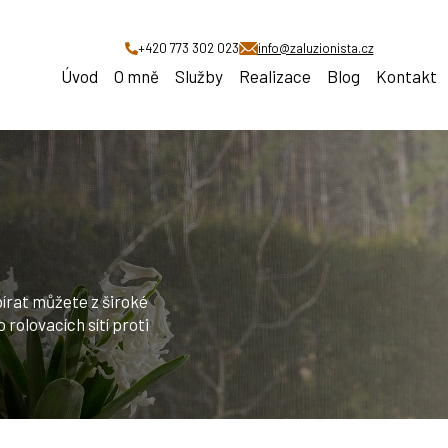
+420 773 302 023
info@zaluzionista.cz
Úvod
O mně
Služby
Realizace
Blog
Kontakt
ybírat můžete z široké
o rolovacích sítí proti