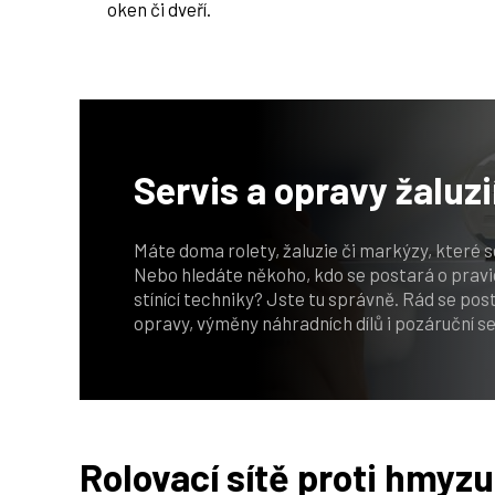
oken či dveří.
Servis a opravy
žaluzi
Máte doma rolety, žaluzie či markýzy, které 
Nebo hledáte někoho, kdo se postará o pravid
stínící techniky? Jste tu správně. Rád se po
opravy, výměny náhradních dílů i pozáruční se
Rolovací sítě proti hmyzu