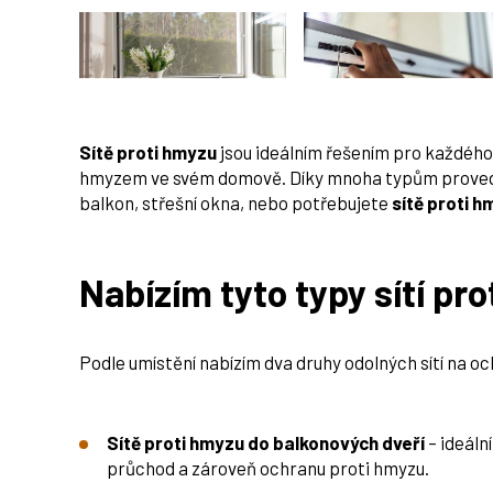
Sítě proti hmyzu
jsou ideálním řešením pro každého,
hmyzem ve svém domově. Díky mnoha typům provedení
balkon, střešní okna, nebo potřebujete
sítě proti h
Nabízím tyto typy sítí pr
Podle umístění nabízím dva druhy odolných sítí na 
Sítě proti hmyzu do balkonových dveří
– ideáln
průchod a zároveň ochranu proti hmyzu.