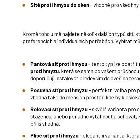
Sítě proti hmyzu do oken
– vhodné pro všechny 
Kromě toho u mě najdete několik dalších typů sítí, kt
preferencích a individuálních potřebách. Vybírat můž
Pantová síť proti hmyzu
– tento typ lze opatři
proti hmyzu
, která se sama po vašem průchodu z
doporučuji instalovat především do dveří na tera
Posuvná síť proti hmyzu
– perfektní volba pro 
vhodná také do menších prostor, kde by klasická
Rolovací síť proti hmyzu
– skvělá varianta pro 
staženou, anebo ji snadno vytáhnout a schovat, k
příliš vhodná.
Plisé síť proti hmyzu
– elegantní varianta, která