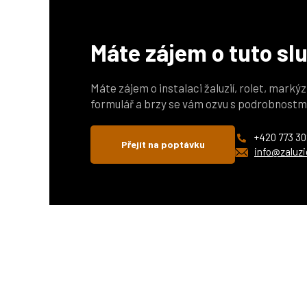
Máte zájem o tuto sl
Máte zájem o instalaci žaluzií, rolet, marký
formulář a brzy se vám ozvu s podrobnostm
+420 773 30
Přejít na poptávku
info@zaluzi