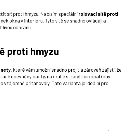
tit síť proti hmyzu. Nabízím speciální
rolovací sítě proti
lenek okna v interiéru. Tyto sítě se snadno ovládají a
ehlivou ochranu.
ě proti hmyzu
gnety
, které vám umožní snadno projít a zároveň zajistí, že
 straně upevněny panty, na druhé straně jsou opatřeny
se vzájemně přitahovaly. Tato varianta je ideální pro