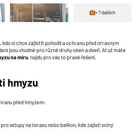
+ 7 dalších
 kdo si chce zajistit pohodlí a ochranu před otravným
 jsou vhodné pro různé druhy oken a dveří. Ať už máte
myzu na míru
, najdu pro vás to pravé řešení.
oti hmyzu
ochranu před hmyzem:
í pro vstupy na terasu nebo balkon, kde zajistí volný