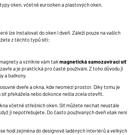
typy oken, včetně eurooken a plastových oken.
eré lze instalovat do oken i dveří. Záleží pouze na vašich
ete z těchto typů sítí:
t magnety a vznikne vám tak
magnetická samozavírací síť
avře a je praktická pro časté používání. Z toho důvodu ji
sy a balkony.
posuvné dveře a okna, kde neomezí prostor. Díky tomu je
 síť překážela nebo dokonce nešla zcela otevřít.
okna včetně střešních oken. Síť můžete nechat neustále
dyž ji nepotřebujete. Do často používaných dveří však není
 se hodí zejména do designově laděných interiérů a velkých