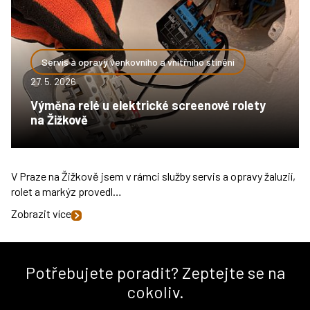
Servis a opravy venkovního a vnitřního stínění
27. 5. 2026
Výměna relé u elektrické screenové rolety
na Žižkově
V Praze na Žižkově jsem v rámci služby servis a opravy žaluzií,
rolet a markýz provedl…
Zobrazit více
Potřebujete poradit? Zeptejte se na
cokoliv.