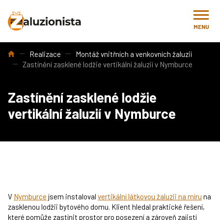
MENU
Úvod
Realizace
Montáž vnitřních a venkovních žaluzií
Zastínění zasklené lodžie vertikální žaluzií v Nymburce
Zastínění zasklené lodžie
vertikální žaluzií v Nymburce
V
Nymburce
jsem instaloval
vertikální látkovou žaluzii na míru
na
zasklenou lodžii bytového domu. Klient hledal praktické řešení,
které pomůže zastínit prostor pro posezení a zároveň zajistí