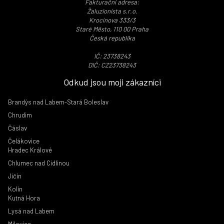
Fakturační adresa:
Žaluzionista s.r.o.
Krocínova 333/3
Staré Město, 110 00 Praha
Česká republika
IČ: 23738243
DIČ: CZ23738243
Odkud jsou moji zákazníci
Brandýs nad Labem-Stará Boleslav
Chrudim
Čáslav
Čelákovice
Hradec Králové
Chlumec nad Cidlinou
Jičín
Kolín
Kutná Hora
Lysá nad Labem