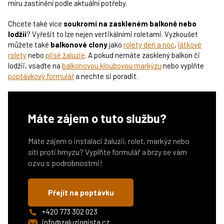
míru zastínění podle aktuální potřeby.
Chcete také více
soukromí na zaskleném balkoně nebo
lodžii
? Vyřešit to lze nejen vertikálními roletami. Vyzkoušet
můžete také
balkonové clony
jako
rolety den a noc
,
látkové
rolety
nebo
plisé žaluzie
. A pokud nemáte zasklený balkon či
lodžii, vsaďte na
balkonovou kloubovou markýzu
nebo vyplňte
poptávkový formulář
a nechte si poradit.
Máte zájem o tuto službu?
Máte zájem o instalaci žaluzií, rolet, markýz nebo
sítí proti hmyzu? Vyplňte formulář a brzy se vám
ozvu s podrobnostmi!
Přejít na poptávku
+420 773 302 023
info@zaluzionista.cz