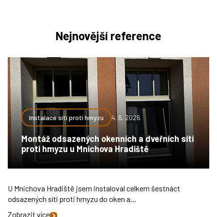
Nejnovější reference
Instalace sítí proti hmyzu
4. 6. 2026
Montáž odsazených okenních a dveřních sítí
proti hmyzu u Mnichova Hradiště
U Mnichova Hradiště jsem instaloval celkem šestnáct
odsazených sítí proti hmyzu do oken a…
Zobrazit více