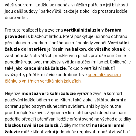
větší soukromí. Lodžie se nachází v nižším patře a v její blízkosti
jsou další budovy i parkoviště, takže je z okolí do prostoru lodžie
dobře vidět.
Pro tuto realizaci byla zvolena
vertikální žaluzie v černém
provedení
s blackout látkou, která poskytuje účinnou ochranu
před sluncem, horkem i nežádoucími pohledy zvenčí.
Vertikální
žaluzie do interiéru
je ideální
na balkon, do většího okna
či k
zastínění dalších větších prosklených ploch, protože umožňuje
pohodlně regulovat množství světla natáčením lamel. Oblíbená je
také jako
kancelářská žaluzie
. Pokud o vertikální žaluzii
uvažujete, přečtěte si více podrobností ve
specializovaném
článku o vnitřních vertikálních žaluziích
.
Nejenže
montáž vertikální žaluzie
výrazně zvýšila komfort
používání lodžie během dne. Klient také získal větší soukromí a
ochranu před ostrým slunečním světlem, aniž by bylo nutné
prostor úplně uzavřít. Zejména v letních horkých dnech se nám
podařilo předejít přehřívání lodžie orientované na východ a to díky
blackoutové látce žaluzií
. A díky možnosti
natáčení lamel
žaluzie
může klient velmi jednoduše regulovat množství světla i