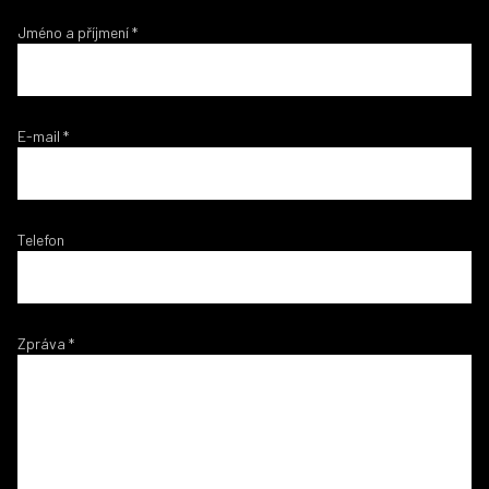
Jméno a příjmení
*
E-mail
*
Telefon
Zpráva
*