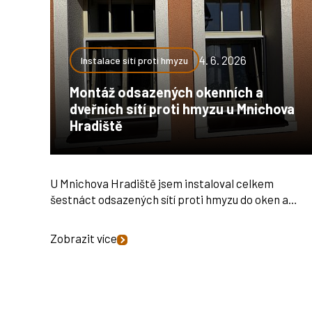
4. 6. 2026
Instalace sítí proti hmyzu
Montáž odsazených okenních a
dveřních sítí proti hmyzu u Mnichova
Hradiště
U Mnichova Hradiště jsem instaloval celkem
šestnáct odsazených sítí proti hmyzu do oken a…
Zobrazit více