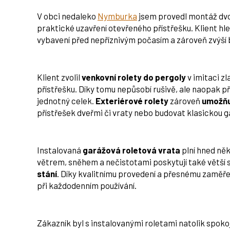
V obci nedaleko
Nymburka
jsem provedl montáž dv
praktické uzavření otevřeného přístřešku. Klient hle
vybavení před nepříznivým počasím a zároveň zvýší
Klient zvolil
venkovní rolety do pergoly
v imitaci z
přístřešku. Díky tomu nepůsobí rušivě, ale naopak při
jednotný celek.
Exteriérové rolety
zároveň
umožňu
přístřešek dveřmi či vraty nebo budovat klasickou g
Instalovaná
garážová roletová vrata
plní hned ně
větrem, sněhem a nečistotami poskytují také větší
stání
. Díky kvalitnímu provedení a přesnému zaměře
při každodenním používání.
Zákazník byl s instalovanými roletami natolik spokoje