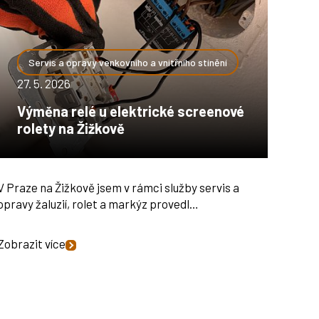
Servis a opravy venkovního a vnitřního stínění
27. 5. 2026
Výměna relé u elektrické screenové
rolety na Žižkově
V Praze na Žižkově jsem v rámci služby servis a
opravy žaluzií, rolet a markýz provedl…
Zobrazit více