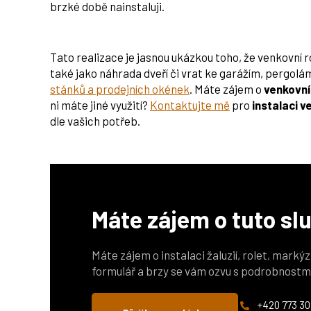
brzké době nainstaluji.
Tato realizace je jasnou ukázkou toho, že venkovní r
také jako náhrada dveří či vrat ke garážím, pergol
stánků a prodejních okének
. Máte zájem o
venkovní
ni máte jiné využití?
Kontaktujte mě
pro
instalaci v
dle vašich potřeb.
Máte zájem o tuto sl
Máte zájem o instalaci žaluzií, rolet, marký
formulář a brzy se vám ozvu s podrobnostm
+420 773 30