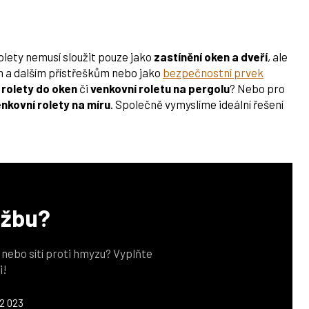
olety nemusí sloužit pouze jako
zastínění oken a dveří
, ale
ám a dalším přístřeškům nebo jako
bezpečnostní prvek
 rolety do oken
či
venkovní roletu na pergolu
? Nebo pro
enkovní rolety na míru
. Společně vymyslíme ideální řešení
užbu?
z nebo sítí proti hmyzu? Vyplňte
i!
2 023