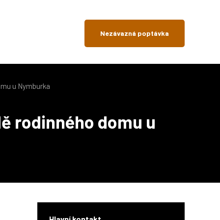
Nezávazná poptávka
domu u Nymburka
adě rodinného domu u
Hlavní kontakt