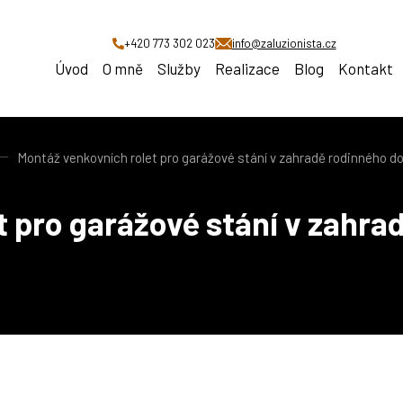
+420 773 302 023
info@zaluzionista.cz
Úvod
O mně
Služby
Realizace
Blog
Kontakt
Montáž venkovních rolet pro garážové stání v zahradě rodinného 
t pro garážové stání v zahr