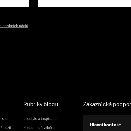
m osobních údajů
Rubriky blogu
Zákaznická podpo
 rolet
Lifestyle a inspirace
Hlavní kontakt
žaluzií
Poradce při výběru