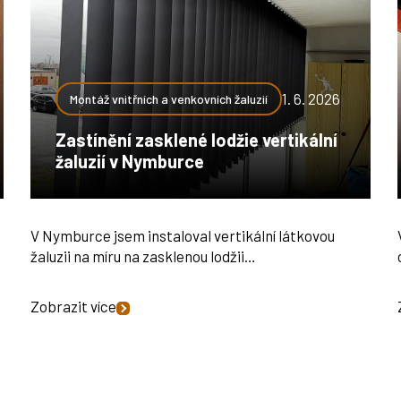
1. 6. 2026
Montáž vnitřních a venkovních žaluzií
Zastínění zasklené lodžie vertikální
žaluzií v Nymburce
V Nymburce jsem instaloval vertikální látkovou
žaluzii na míru na zasklenou lodžii…
Zobrazit více