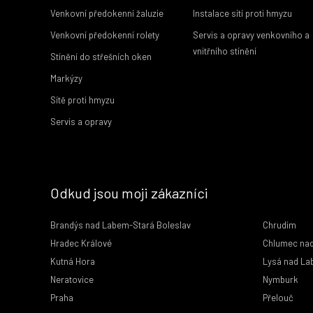
Venkovní předokenní žaluzie
Instalace sítí proti hmyzu
Venkovní předokenní rolety
Servis a opravy venkovního a
vnitřního stínění
Stínění do střešních oken
Markýzy
Sítě proti hmyzu
Servis a opravy
Odkud jsou moji zákazníci
Brandýs nad Labem-Stará Boleslav
Chrudim
Hradec Králové
Chlumec nad
Kutná Hora
Lysá nad L
Neratovice
Nymburk
Praha
Přelouč