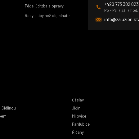
+420 773 302 023
Péče, údržba a opravy
Po - Pá: 7 až 17 hod.
Rady a tipy než objednáte
info@zaluzionist
Čáslav
 Cidlinou
Jičín
abem
Milovice
Pardubice
Říčany