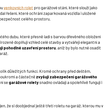
ou
venkovních rolet
pro garážové stání, které slouží jako
dal řešení, které ochrání zaparkovaná vozidla i uložené
 bezpečnost celého prostoru.
latého dubu, které přesně ladí s barvou dřevěného obložení
rozeně doplňují vzhled celé stavby a vytvářejí elegantní a
jí pohodlné uzavření prostoru
, aniž by bylo nutné osadit
aráž.
kolik důležitých funkcí. Kromě ochrany před deštěm,
 soukromí a částečně
zvyšují zabezpečení garážového
ní se
garážové rolety
snadno ovládají a spolehlivě fungují i
n, že si doobjednal ještě třetí roletu na garáž, kterou mu v