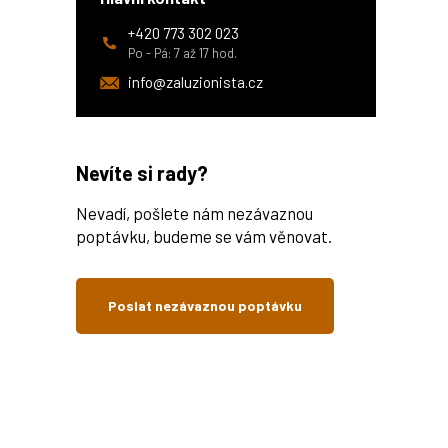
+420 773 302 023
Po - Pá: 7 až 17 hod.
info@zaluzionista.cz
Nevíte si rady?
Nevadí, pošlete nám nezávaznou
poptávku, budeme se vám věnovat.
Poslat nezávaznou poptávku