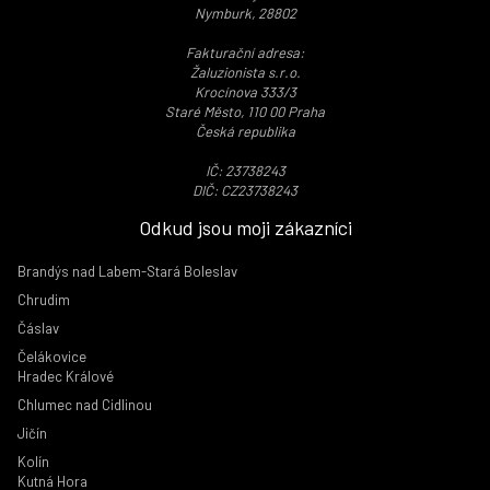
Nymburk, 28802
Fakturační adresa:
Žaluzionista s.r.o.
Krocínova 333/3
Staré Město, 110 00 Praha
Česká republika
IČ: 23738243
DIČ: CZ23738243
Odkud jsou moji zákazníci
Brandýs nad Labem-Stará Boleslav
Chrudim
Čáslav
Čelákovice
Hradec Králové
Chlumec nad Cidlinou
Jičín
Kolín
Kutná Hora