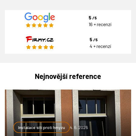
5
/5
16 + recenzí
5
/5
4 + recenzí
Nejnovější reference
Instalace sítí proti hmyzu
4. 6. 2026