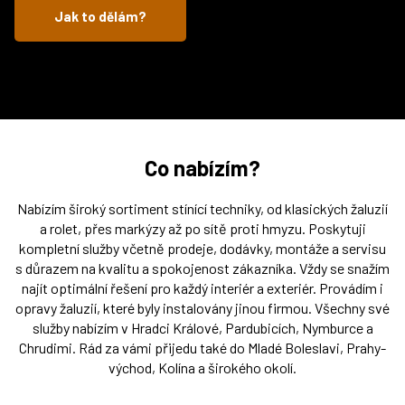
Jak to dělám?
Co nabízím?
Nabízím široký sortiment stínící techniky, od klasických žaluzií
a rolet, přes markýzy až po sítě proti hmyzu. Poskytuji
kompletní služby včetně prodeje, dodávky, montáže a servisu
s důrazem na kvalitu a spokojenost zákazníka. Vždy se snažím
najít optimální řešení pro každý interiér a exteriér. Provádím i
opravy žaluzií, které byly instalovány jinou firmou. Všechny své
služby nabízím v Hradci Králové, Pardubicích, Nymburce a
Chrudimi. Rád za vámi přijedu také do Mladé Boleslavi, Prahy-
východ, Kolína a širokého okolí.