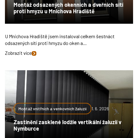
Montáž odsazených okenních a dveřních sítí
proti hmyzu u Mnichova Hradiště
U Mnichova Hradiště jsem instaloval celkem šestnáct
odsazených sítí proti hmyzu do oken a…
Zobrazit více
Montáž vnitřních a venkovních žaluzií
1. 6. 2026
Zastínění zasklené lodžie vertikální žaluzií v
Nymburce