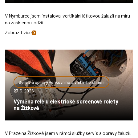
V Nymburce jsem instaloval vertikální látkovou žaluzii na míru
na zasklenou lodžii…
Zobrazit více
Servis a opravy venkovního a vnitřního stínění
27. 5. 2026
Výměna relé u elektrické screenové rolety
na Žižkově
V Praze na Žižkově jsem v rámci služby servis a opravy žaluzií,