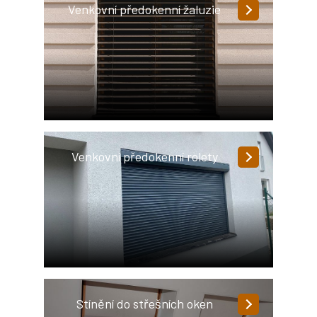
Venkovní předokenní žaluzie
Venkovní předokenní rolety
Stínění do střešních oken