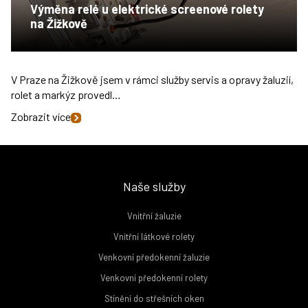
Výměna relé u elektrické screenové rolety
na Žižkově
V Praze na Žižkově jsem v rámci služby servis a opravy žaluzií,
rolet a markýz provedl…
Zobrazit více
Naše služby
Vnitřní žaluzie
Vnitřní látkové rolety
Venkovní předokenní žaluzie
Venkovní předokenní rolety
Stínění do střešních oken