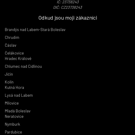
IČ: 23738243
DIČ: CZ23738243
Odkud jsou moji zákazníci
Brandýs nad Labem-Stará Boleslav
Chrudim
Čáslav
Čelákovice
Hradec Králové
Chlumec nad Cidlinou
Jičín
Kolín
Kutná Hora
Lysá nad Labem
Milovice
Mladá Boleslav
Neratovice
Nymburk
Pardubice