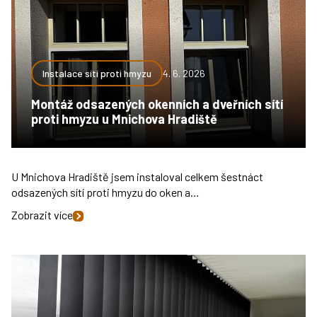
Instalace sítí proti hmyzu
4. 6. 2026
Montáž odsazených okenních a dveřních sítí
proti hmyzu u Mnichova Hradiště
U Mnichova Hradiště jsem instaloval celkem šestnáct
odsazených sítí proti hmyzu do oken a…
Zobrazit více