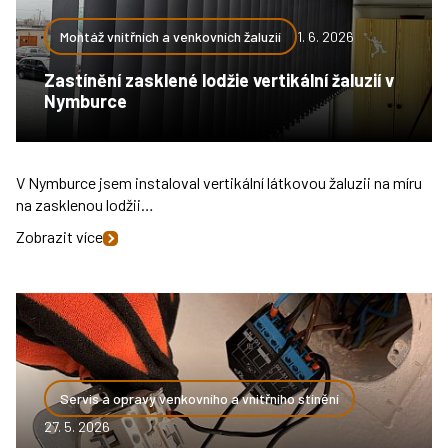
Montáž vnitřních a venkovních žaluzií
1. 6. 2026
Zastínění zasklené lodžie vertikální žaluzií v
Nymburce
V Nymburce jsem instaloval vertikální látkovou žaluzii na míru
na zasklenou lodžii…
Zobrazit více
Servis a opravy venkovního a vnitřního stínění
27. 5. 2026