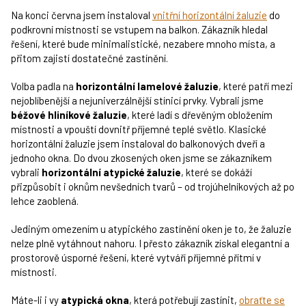
Na konci června jsem instaloval
vnitřní horizontální žaluzie
do
podkrovní místnosti se vstupem na balkon. Zákazník hledal
řešení, které bude minimalistické, nezabere mnoho místa, a
přitom zajistí dostatečné zastínění.
Volba padla na
horizontální lamelové žaluzie
, které patří mezi
nejoblíbenější a nejuniverzálnější stínicí prvky. Vybrali jsme
béžové hliníkové žaluzie
, které ladí s dřevěným obložením
místnosti a vpouští dovnitř příjemné teplé světlo. Klasické
horizontální žaluzie jsem instaloval do balkonových dveří a
jednoho okna. Do dvou zkosených oken jsme se zákazníkem
vybrali
horizontální atypické žaluzie
, které se dokáží
přizpůsobit i oknům nevšedních tvarů – od trojúhelníkových až po
lehce zaoblená.
Jediným omezením u atypického zastínění oken je to, že žaluzie
nelze plně vytáhnout nahoru. I přesto zákazník získal elegantní a
prostorově úsporné řešení, které vytváří příjemné přítmí v
místnosti.
Máte-li i vy
atypická okna
, která potřebují zastínit,
obraťte se