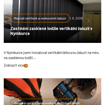
Montáž vnitřních a venkovních žaluzií
1. 6. 2026
Zastínění zasklené lodžie vertikální žaluzií v
Nymburce
V Nymburce jsem instaloval vertikální látkovou žaluzii na míru
na zasklenou lodžii…
Zobrazit více
Servis a opravy venkovního a vnitřního stínění