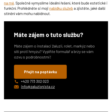
na mě
. Společně vymyslíme ideální řešení, které bude estetické i
funkční. Prohlédněte si moji
nabídku služeb
a zjistěte, jaké další
stínění vám mohu nabídnout.
Máte zájem o tuto službu?
Máte zájem o instalaci žaluzií, rolet, markýz nebo
sítí proti hmyzu? Vyplňte formulář a brzy se vám
ozvu s podrobnostmi!
Přejít na poptávku
+420 773 302 023
info@zaluzionista.cz