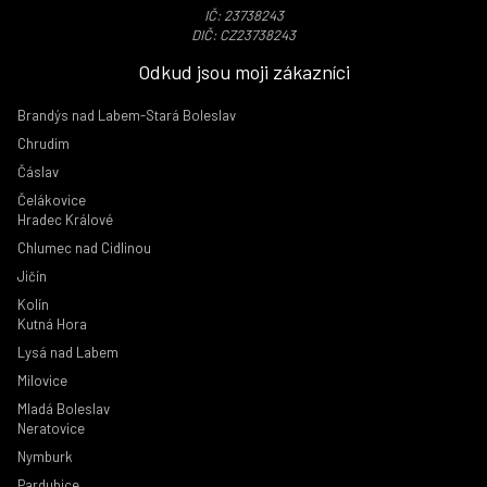
IČ: 23738243
DIČ: CZ23738243
Odkud jsou moji zákazníci
Brandýs nad Labem-Stará Boleslav
Chrudim
Čáslav
Čelákovice
Hradec Králové
Chlumec nad Cidlinou
Jičín
Kolín
Kutná Hora
Lysá nad Labem
Milovice
Mladá Boleslav
Neratovice
Nymburk
Pardubice