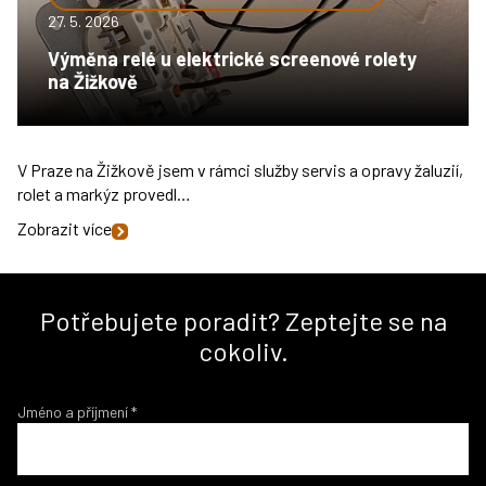
27. 5. 2026
Výměna relé u elektrické screenové rolety
na Žižkově
V Praze na Žižkově jsem v rámci služby servis a opravy žaluzií,
rolet a markýz provedl…
Zobrazit více
Potřebujete poradit? Zeptejte se na
cokoliv.
Jméno a příjmení
*