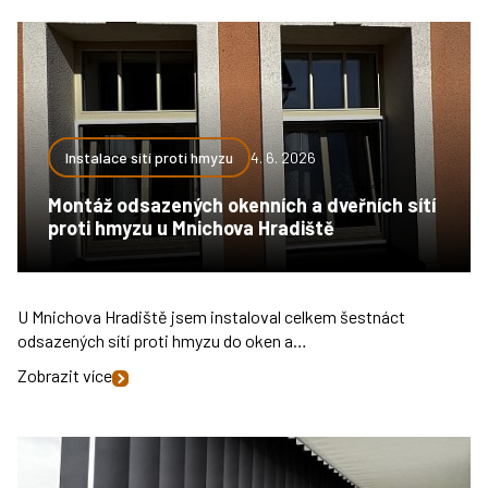
Instalace sítí proti hmyzu
4. 6. 2026
Montáž odsazených okenních a dveřních sítí
proti hmyzu u Mnichova Hradiště
U Mnichova Hradiště jsem instaloval celkem šestnáct
odsazených sítí proti hmyzu do oken a…
Zobrazit více