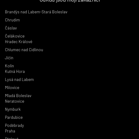
Brandýs nad Labem-Stará Boleslav
Chrudim
Čáslav
Čelákovice
Hradec Králové
Chlumec nad Cidlinou
Jičín
Kolín
Kutná Hora
Lysá nad Labem
Milovice
Mladá Boleslav
Neratovice
Nymburk
Pardubice
Poděbrady
Praha