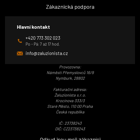
Zákaznická podpora
Hlavní kontakt
+420 773 302 023
Po - Pá: 7 až 17 hod.
info@zaluzionista.cz
Provozovna:
Náměstí Přemyslovců 16/9
Nymburk, 28802
Fakturační adresa:
Žaluzionista s.r.o.
Krocínova 333/3
Staré Město, 110 00 Praha
Česká republika
IČ: 23738243
DIČ: CZ23738243
Odkud jsou moji zákazníci