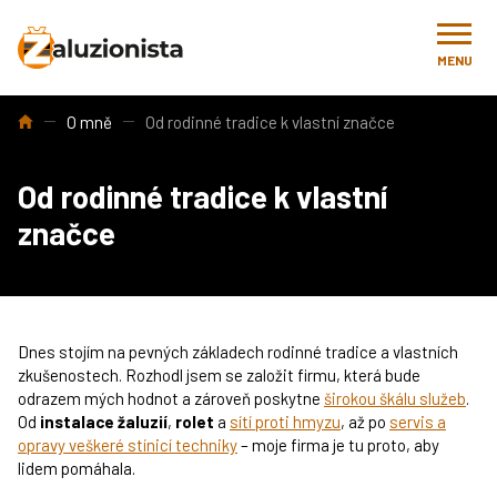
MENU
Úvod
O mně
Od rodinné tradice k vlastní značce
Od rodinné tradice k vlastní
značce
Dnes stojím na pevných základech rodinné tradice a vlastních
zkušenostech. Rozhodl jsem se založit firmu, která bude
odrazem mých hodnot a zároveň poskytne
širokou škálu služeb
.
Od
instalace žaluzií
,
rolet
a
sítí proti hmyzu
, až po
servis a
opravy veškeré stínicí techniky
– moje firma je tu proto, aby
lidem pomáhala.