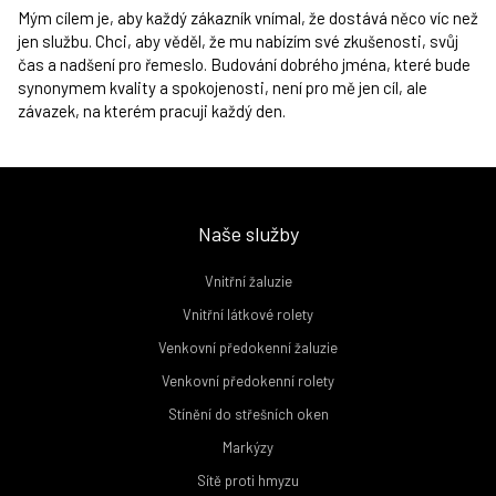
Mým cílem je, aby každý zákazník vnímal, že dostává něco víc než
jen službu. Chci, aby věděl, že mu nabízím své zkušenosti, svůj
čas a nadšení pro řemeslo. Budování dobrého jména, které bude
synonymem kvality a spokojenosti, není pro mě jen cíl, ale
závazek, na kterém pracuji každý den.
Naše služby
Vnitřní žaluzie
Vnitřní látkové rolety
Venkovní předokenní žaluzie
Venkovní předokenní rolety
Stínění do střešních oken
Markýzy
Sítě proti hmyzu