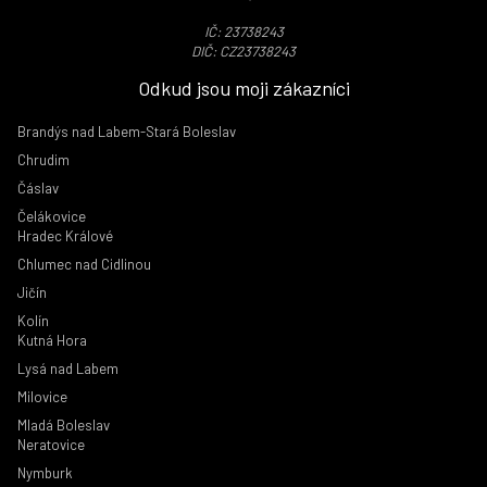
IČ: 23738243
DIČ: CZ23738243
Odkud jsou moji zákazníci
Brandýs nad Labem-Stará Boleslav
Chrudim
Čáslav
Čelákovice
Hradec Králové
Chlumec nad Cidlinou
Jičín
Kolín
Kutná Hora
Lysá nad Labem
Milovice
Mladá Boleslav
Neratovice
Nymburk